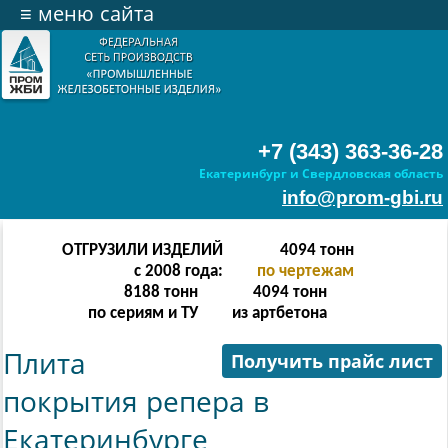
≡
меню сайта
+7 (343) 363-36-28
Екатеринбург и Свердловская область
info@prom-gbi.ru
ОТГРУЗИЛИ ИЗДЕЛИЙ
16382
тонн
с 2008 года:
по чертежам
32764
тонн
16382
тонн
по сериям и ТУ
из артбетона
Плита
Получить прайс лист
покрытия репера в
Екатеринбурге