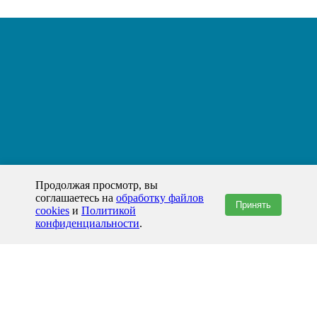
Продолжая просмотр, вы
соглашаетесь на
обработку файлов
Принять
cookies
и
Политикой
конфиденциальности
.
+7(800)444-79-35
звонок по России бесплатный
+7 (812) 565-17-28