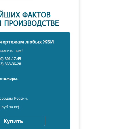
о чертежам любых ЖБИ
звоните нам!
00) 301-17-45
43) 363-36-28
сенджеры:
ородам России.
 руб за кг).
Купить