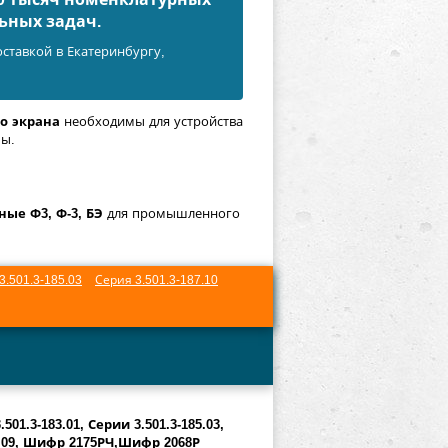
ьных задач.
ставкой в Екатеринбургу,
о экрана
необходимы для устройства
бы.
ые Ф3, Ф-3, БЭ
для промышленного
3.501.3-185.03
Серия 3.501.3-187.10
.501.3-183.01,
Серии 3.501.3-185.03,
186.09, Шифр 2175РЧ,Шифр 2068Р