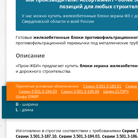
позиций для любых cтроител
У нас можно купить железобетонные блоки экрана ФЗ с до
Свердловской области и всей России
Готовые
железобетонные блоки противофильтрационног
противофильтрационной перемычки под металлические тру
Описание
«Пром-ЖБИ» предлагает купить
блоки экрана железобетонн
и дорожного строительства.
Принятые условные обозначения:
Серии 3.501.3-183.01
Серия 
Серии 3.501.3-184.03
Серии 3.501.3-186.09
Шифр 2175РЧ
Шифр 2068Р
B
- ширина
L
- длина
Изготовлено в строгом соответствии с требованиями
Серии 3
Серии 3.501.3-187.10, Серии 3.501.3-184.03, Серии 3.501.3-