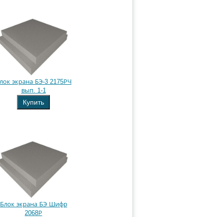
лок экрана БЭ-3 2175РЧ
вып. 1-1
Купить
Блок экрана БЭ Шифр
2068Р