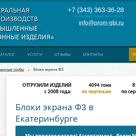
+7 (343) 363-36-28
Екатеринбург и Свердловская область
info@prom-gbi.ru
О
КАТАЛОГ
УСЛУГИ
ОТЗЫВЫ
КОНТАКТЫ
ванные трубы
Блоки экрана Ф3
ОТГРУЗИЛИ ИЗДЕЛИЙ
16382
тонн
32
с 2008 года:
по чертежам
по сер
Блоки экрана Ф3 в
Екатеринбурге
Мы производители! Ассортимент - более 