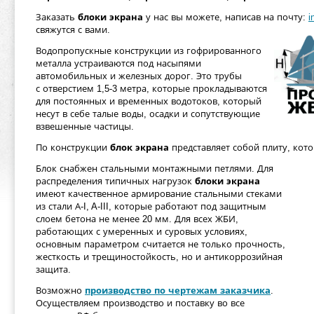
Заказать
блоки экрана
у нас вы можете, написав на почту:
i
свяжутся с вами.
Водопропускные конструкции из гофрированного
металла устраиваются под насыпями
автомобильных и железных дорог. Это трубы
с отверстием 1,5-3 метра, которые прокладываются
для постоянных и временных водотоков, который
несут в себе талые воды, осадки и сопутствующие
взвешенные частицы.
По конструкции
блок экрана
представляет собой плиту, кото
Блок снабжен стальными монтажными петлями. Для
распределения типичных нагрузок
блоки экрана
имеют качественное армирование стальными стеками
из стали А-I, A-III, которые работают под защитным
слоем бетона не менее 20 мм. Для всех ЖБИ,
работающих с умеренных и суровых условиях,
основным параметром считается не только прочность,
жесткость и трещиностойкость, но и антикоррозийная
защита.
Возможно
производство по чертежам заказчика
.
Осуществляем производство и поставку во все