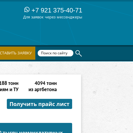
+7 921 375-40-71
Для заявок через мессенджеры
СТАВИТЬ ЗАЯВКУ
764
тонн
16382
тонн
иям и ТУ
из артбетона
Получить прайс лист
50 тысяч номенклатурных