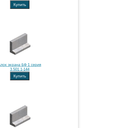
Купить
Блок экрана БФ 1 серия
3.501.1-144
Купить