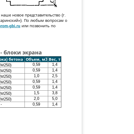
наше новое представительство (г.
агаринский»). По любым вопросам о
rom-gbi.ru
или позвонить по
- блоки экрана
рка) бетона
Объем, м3
Вес, т
0,59
1,4
(М250)
0,59
1,4
(М250)
1,0
2,5
(М250)
0,59
1,4
(М250)
0,59
1,4
(М250)
1,5
3,8
(М250)
2,0
5,0
(М250)
-
0,59
1,4