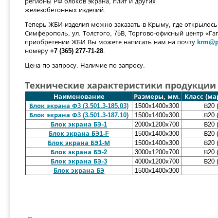
регионы РФ блоков экрана, плит и других
железобетонных изделий.
Теперь ЖБИ-изделия можно заказать в Крыму, где открылось 
Симферополь, ул. Толстого, 75В, Торгово-офисный центр «Г
приобретении ЖБИ Вы можете написать нам на почту
krm@p
номеру
+7 (365) 277-71-28
.
Цена по запросу. Наличие по запросу.
Технические характеристики продукции 
Наименование
Размеры, мм.
Класс (ма
Блок экрана Ф3 (3.501.3-185.03)
1500х1400х300
В20 
Блок экрана Ф3 (3.501.3-187.10)
1500х1400х300
В20 
Блок экрана БЭ-1
2000х1200х700
В20 
Блок экрана БЭ1-F
1500х1400х300
В20 
Блок экрана БЭ1-М
1500х1400х300
В20 
Блок экрана БЭ-2
3000х1200х700
В20 
Блок экрана БЭ-3
4000х1200х700
В20 
Блок экрана БЭ
1500х1400х300