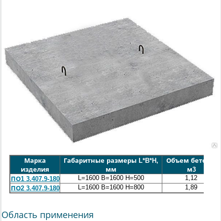
Марка
Габаритные размеры L*B*H,
Объем бетона,
изделия
мм
м3
L=1600 B=1600 H=500
1,12
ПО1 3.407.9-180
L=1600 B=1600 H=800
1,89
ПО2 3.407.9-180
Область применения