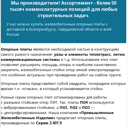
Мы производители! Ассортимент - более 50
тысяч номенклатурных позиций для любых
cтроительных задач.
У нас можно купить железобетонные опорные плиты с
доставкой в Екатеринбургу, Свердловской области и всей
России
Опорные плиты
являются необходимой частью в конструкциях
самого разного назначения:
узлы и элементы теплотрасс
,
лотки
,
коммуникационные системы
и т.д. Использование этих плит
позволяет расширить площадь опоры и наиболее качественно
закрепить железобетонные стойки опор линий электропередачи,
что особенно актуально при проведении работ на слабом грунте.
Опорные плиты представляют собой квадраты, посередине которых
врезан т.н. «стакан», в который устанавливается стойка.
Разные серии опорных плит оптимизированы для работы
с разными стойками опор ЛЭП. Так, плиты
ПО4
используются
с вибрированными стойками, а
ПО1
,
ПО2
и
ПО3
—
с центрифугированными. Наша компания
«Промышленные
Железобетонные Изделия»
предлагает опорные плиты,
произведенные по
Cерии 3.407.9